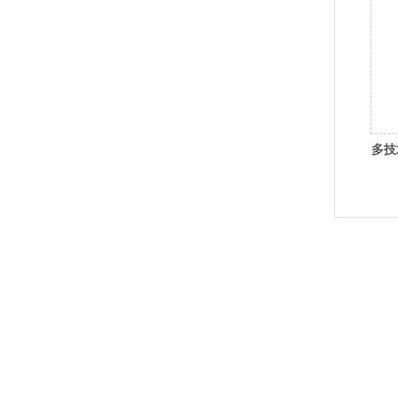
多技
济南绿和节能环保科技有限公司，专业研发、生产
控室值班值守在线监督管理系统，专业为各大型商
决方案、装修动火作业监控与火灾在线报警解决方
业务电话：0531-