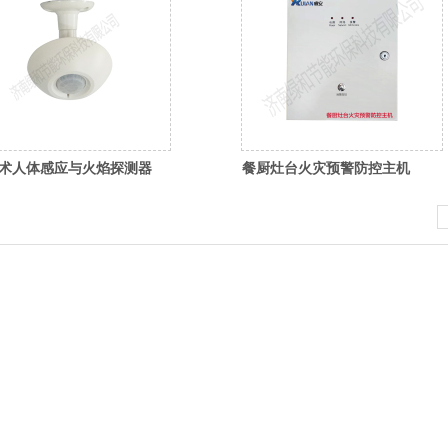
术人体感应与火焰探测器
餐厨灶台火灾预警防控主机
、销售餐饮后厨动火离人智慧预警防控系统、装修动火作业监控
业管理集团公司、物业管理集团公司和企事业单位提供餐饮后厨
案和消防控制室值班值守在线监督管理解决方案。
87973738 联系人：王经理 手机 ：18653171876\131