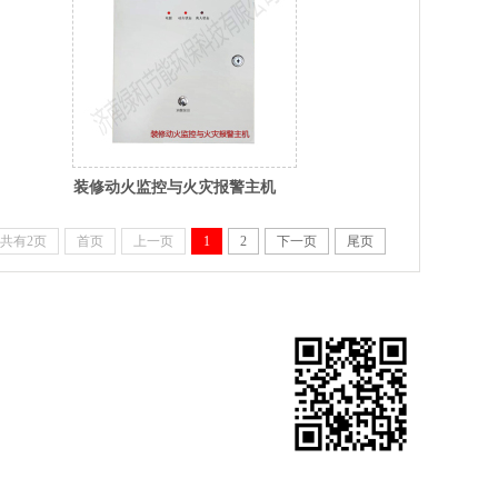
装修动火监控与火灾报警主机
共有2页
首页
上一页
1
2
下一页
尾页
与火灾在线报警系统、消
动火离人智慧预警防控解
76661718
手机网站