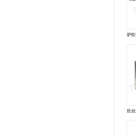
炉灶
灶台