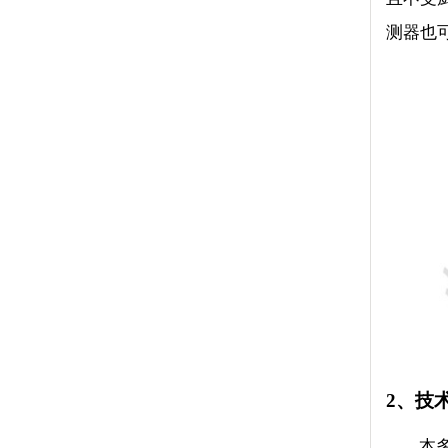
测器也
2、
技
本