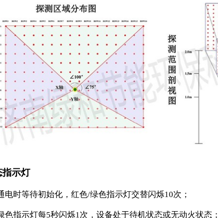
态指示灯
通电时等待初始化，红色/绿色指示灯交替闪烁10次；
绿色指示灯每5秒闪烁1次，设备处于待机状态或无动火状态