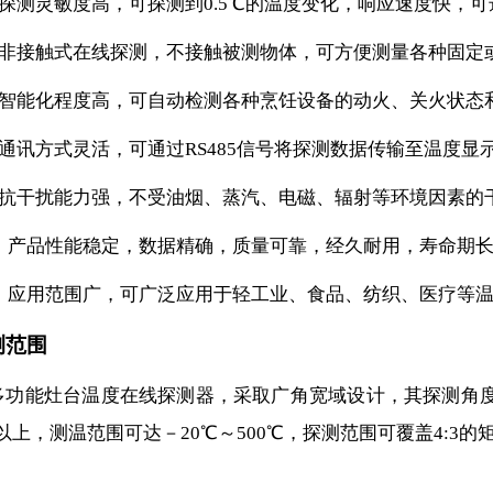
探测灵敏度高，可探测到0.5℃的温度变化，响应速度快，可达
）非接触式在线探测，不接触被测物体，可方便测量各种固定
）智能化程度高，可自动检测各种烹饪设备的动火、关火状态
）通讯方式灵活，可通过RS485信号将探测数据传输至温度显
）抗干扰能力强，不受油烟、蒸汽、电磁、辐射等环境因素的
0）产品性能稳定，数据精确，质量可靠，经久耐用，寿命期
1）应用范围广，可广泛应用于轻工业、食品、纺织、医疗等
测范围
多功能灶台温度在线探测器，采取广角宽域设计，其探测角度可达
以上，测温范围可达－20℃～500℃，探测范围可覆盖4:3的