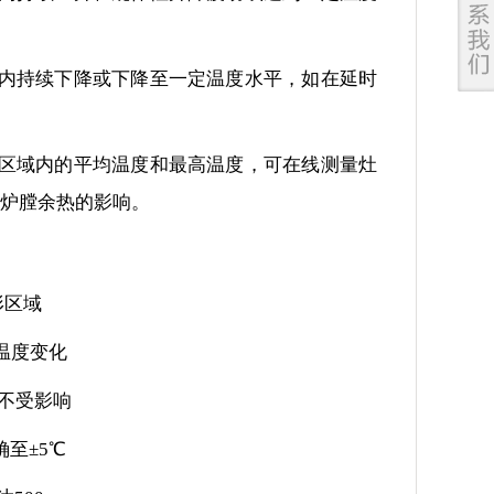
内持续下降或下降至一定温度水平，如在延时
区域内的平均温度和最高温度，可在线测量灶
炉膛余热的影响。
形区域
的温度变化
不受影响
至±5℃