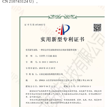
CN 210743124 U）。