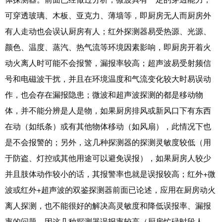
可穿透玻璃、木板、亚克力、薄墙等，即厨房无人而厨房外
有人走动也会误认厨房有人；红外探测器易受热源、光源、
颜色、温度、蒸汽、热气流等环境因素影响，即厨房开着火
动火离人时可能不会报警，漏报率较高；
超声波易受射频信
号和电磁波干扰，并且在环境温度和气流变化较大时易误动
作，也会存在漏报隐患；
微波和超声波探测的都是移动物
体，并不能分辨是人是物，如果厨房排风或新风口下有东西
在动（如纸条）或有其他物体移动（如风扇），此情况下也
是不会报警的；另外，这几种探测器的探测灵敏度较低（用
于防盗、灯控或其他用途可以避免误报），如果厨房人较少
并且肢体动作较小的话，其报警率也就是误报较高；红外
+微
波或红外+超声波的双鉴探测器前面已论述，应用在厨房动火
离人探测，也不能很好的解决高灵敏度和降低误报率、漏报
率的问题。因这几种探测器误报率较高（厨房忙碌时段人