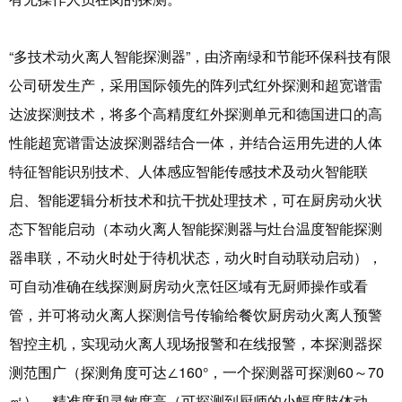
“多技术动火离人智能探测器”，由济南绿和节能环保科技有限
公司研发生产，采用国际领先的阵列式红外探测和超宽谱雷
达波探测技术，将多个高精度红外探测单元和德国进口的高
性能超宽谱雷达波探测器结合一体，并结合运用先进的人体
特征智能识别技术、人体感应智能传感技术及动火智能联
启、智能逻辑分析技术和抗干扰处理技术，可在厨房动火状
态下智能启动（本动火离人智能探测器与灶台温度智能探测
器串联，不动火时处于待机状态，动火时自动联动启动），
可自动准确在线探测厨房动火烹饪区域有无厨师操作或看
管，并可将动火离人探测信号传输给餐饮厨房动火离人预警
智控主机，实现动火离人现场报警和在线报警，本探测器探
测范围广（探测角度可达∠160°，一个探测器可探测60～70
㎡），精准度和灵敏度高（可探测到厨师的小幅度肢体动